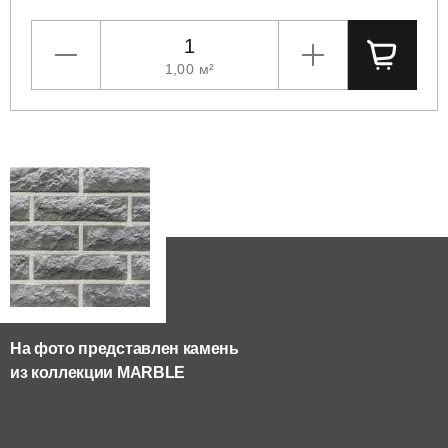
1,00
м²
УМЕНЬШИТЬ
УВЕЛИЧИТЬ
ПОЛОЖ
На фото представлен камень
из коллекции
MARBLE